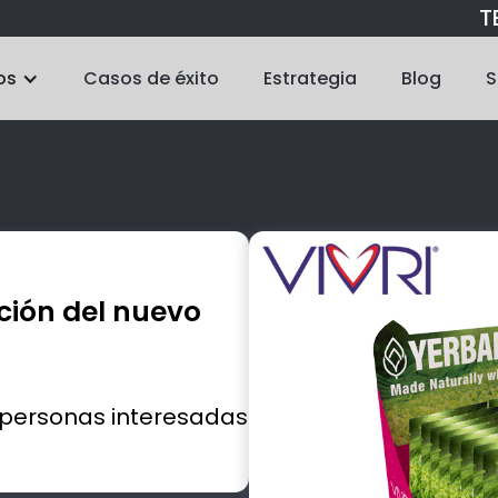
TE
os
Casos de éxito
Estrategia
Blog
S
ción del nuevo
s personas interesadas