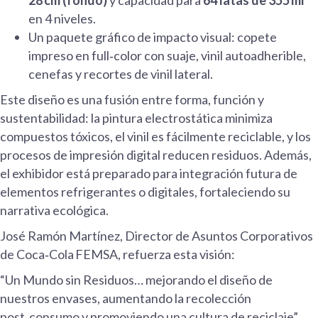
28 cm (fondo)
y capacidad para
64 latas de 355 ml
en 4 niveles.
Un paquete gráfico de impacto visual: copete
impreso en full‑color con suaje, vinil autoadherible,
cenefas y recortes de vinil lateral.
Este diseño es una fusión entre forma, función y
sustentabilidad: la pintura electrostática minimiza
compuestos tóxicos, el vinil es fácilmente reciclable, y los
procesos de impresión digital reducen residuos. Además,
el exhibidor está preparado para integración futura de
elementos refrigerantes o digitales, fortaleciendo su
narrativa ecológica.
José Ramón Martínez, Director de Asuntos Corporativos
de Coca‑Cola FEMSA, refuerza esta visión:
“Un Mundo sin Residuos… mejorando el diseño de
nuestros envases, aumentando la recolección
post‑consumo y promoviendo una cultura de reciclaje”.