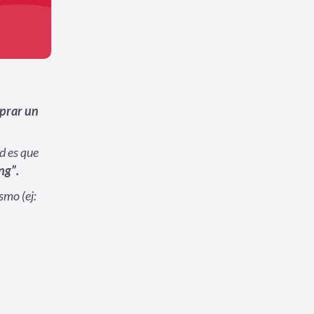
mprar un
d es que
ng”.
smo (ej: