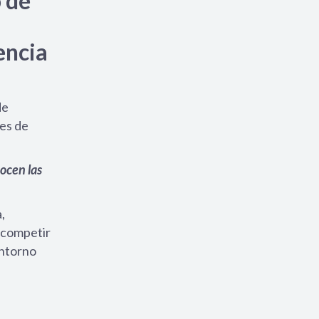
 de
encia
de
nes de
ocen las
,
a competir
entorno