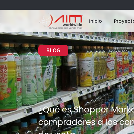
Inicio
Proyect
BLOG
¿Qué es Shopper Marke
compradores a los con