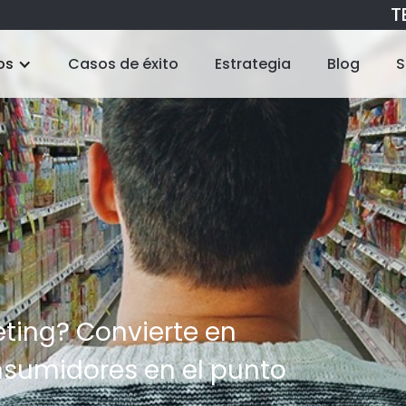
TE
os
Casos de éxito
Estrategia
Blog
S
ting? Convierte en
sumidores en el punto