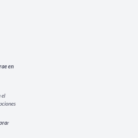
rae en
 el
opciones
pra
r