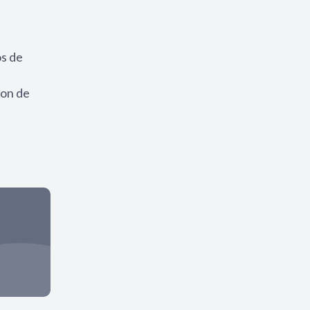
os de
son de