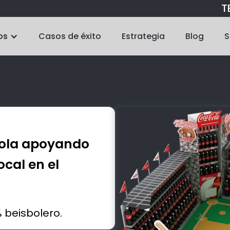
TE
os
Casos de éxito
Estrategia
Blog
S
Cola apoyando
cal en el
 beisbolero.