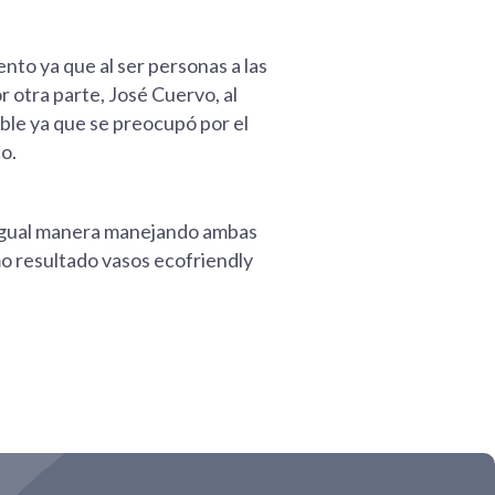
ento ya que al ser personas a las
r otra parte, José Cuervo, al
le ya que se preocupó por el
o.
 igual manera manejando ambas
mo resultado vasos ecofriendly