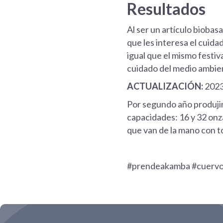
Resultados
Al ser un artículo biobas
que les interesa el cuida
igual que el mismo fest
cuidado del medio ambien
ACTUALIZACIÓN
:
2023
Por segundo año produji
capacidades: 16 y 32 onz
que van de la mano con tod
#prendeakamba #cuervotr