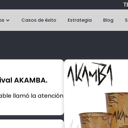
TE
os
Casos de éxito
Estrategia
Blog
S
tival AKAMBA.
able llamó la atención