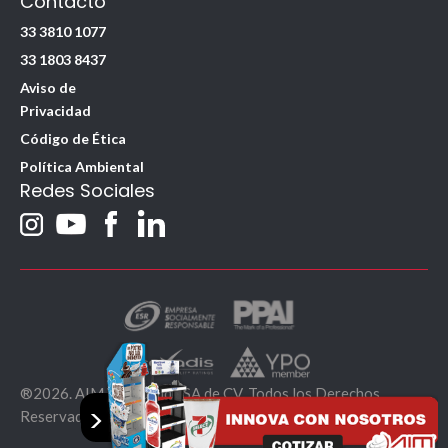
Contacto
33 3810 1077
33 1803 8437
Aviso de
Privacidad
Código de Ética
Política Ambiental
Redes Sociales
®2026. AIM Worldwide SA de CV. Todos los Derechos
>
Reservados