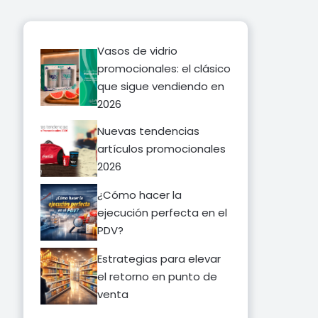
Vasos de vidrio
promocionales: el clásico
que sigue vendiendo en
2026
Nuevas tendencias
artículos promocionales
2026
¿Cómo hacer la
ejecución perfecta en el
PDV?
Estrategias para elevar
el retorno en punto de
venta