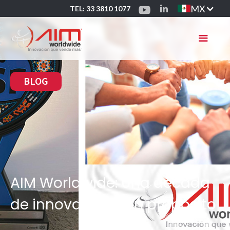
MX
TEL: 33 3810 1077
BLOG
AIM Worldwide: Una década
de innovación con propósito